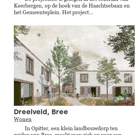
Keerbergen, op de hoek van de Haachtsebaan en
het Gemeenteplein. Het project…
Dreelveld, Bree
Wonen
In Opitter, een klein landbouwdorp ten
zuiden van Bree, maakt men zich op voor een